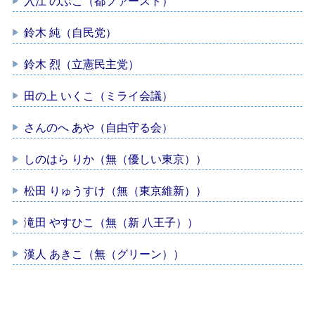
入江 のぶこ（都ファースト）
鈴木 純（自民党）
鈴木 烈（立憲民主党）
田の上 いくこ（ミライ会議）
さんのへ あや（自由守る会）
しのはら りか（無（優しい東京））
松田 りゅうすけ（無（東京維新））
滝田 やすひこ（無（新 八王子））
漢人 あきこ（無（グリーン））