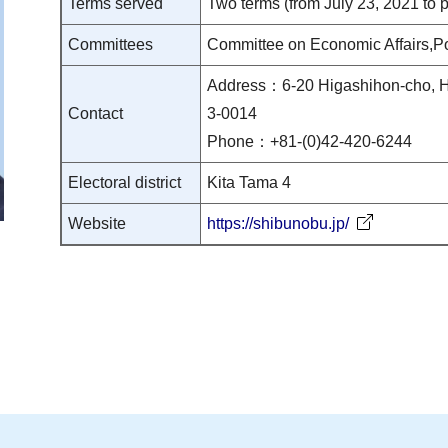
Terms served
Two terms (from July 23, 2021 to 
Committees
Committee on Economic Affairs,Po
Address：6-20 Higashihon-cho, H
Contact
3-0014
Phone：+81-(0)42-420-6244
Electoral district
Kita Tama 4
Website
https://shibunobu.jp/