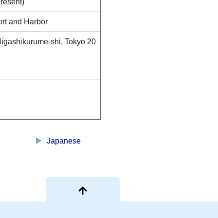
present)
rt and Harbor
igashikurume-shi, Tokyo 20
play_arrow
Japanese