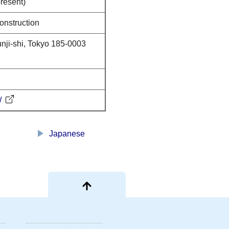
present)
nstruction
ji-shi, Tokyo 185-0003
/
play_arrow
Japanese