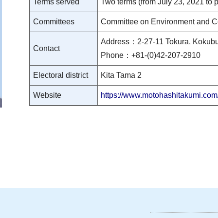
Terms served
Two terms (from July 23, 2021 to 
Committees
Committee on Environment and Co
Address：2-27-11 Tokura, Kokubun
Contact
Phone：+81-(0)42-207-2910
Electoral district
Kita Tama 2
Website
https://www.motohashitakumi.com