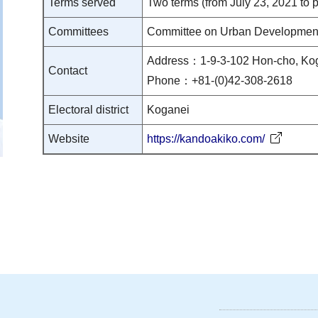
Terms served
Two terms (from July 23, 2021 to 
Committees
Committee on Urban Developmen
Address：1-9-3-102 Hon-cho, Kog
Contact
Phone：+81-(0)42-308-2618
Electoral district
Koganei
Website
https://kandoakiko.com/