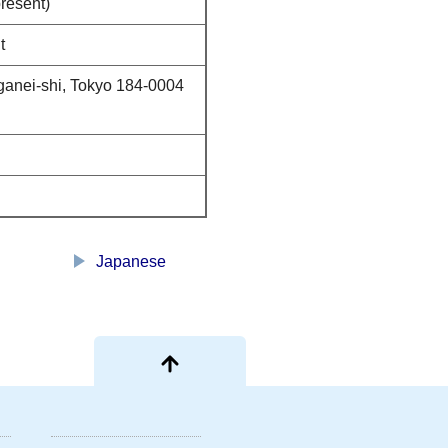
present)
t
anei-shi, Tokyo 184-0004
play_arrow
Japanese