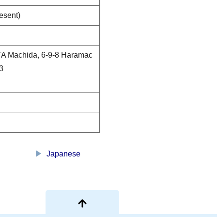
esent)
 Machida, 6-9-8 Haramac
3
play_arrow
Japanese