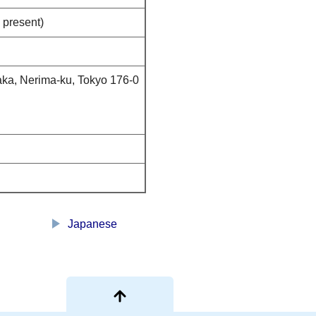
 present)
a, Nerima-ku, Tokyo 176-0
play_arrow
Japanese