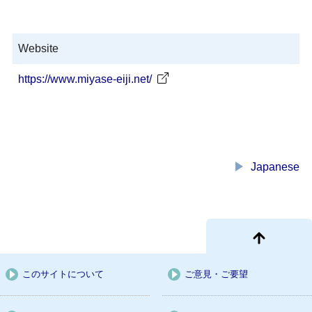
Website
https://www.miyase-eiji.net/
play_arrow
Japanese
このサイトについて
ご意見・ご要望