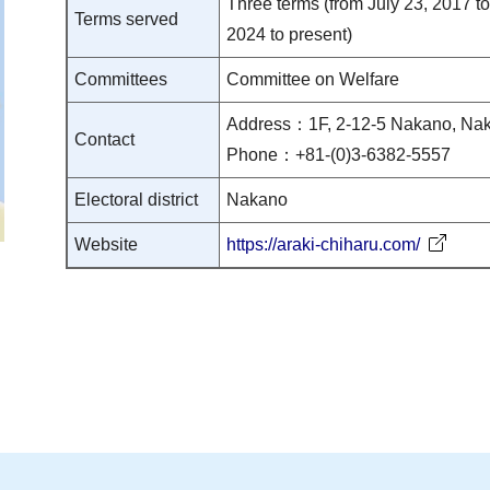
Three terms (from July 23, 2017 to
Terms served
2024 to present)
Committees
Committee on Welfare
Address：1F, 2-12-5 Nakano, Nak
Contact
Phone：+81-(0)3-6382-5557
Electoral district
Nakano
Website
https://araki-chiharu.com/