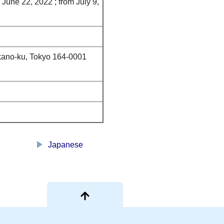
 June 22, 2022 ; from July 9,
ano-ku, Tokyo 164-0001
play_arrow
Japanese