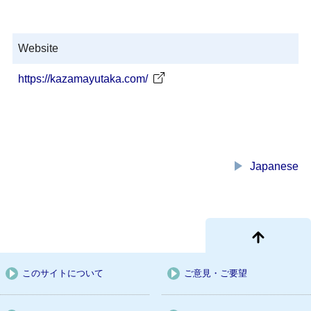
Website
https://kazamayutaka.com/
play_arrow
Japanese
このサイトについて
ご意見・ご要望