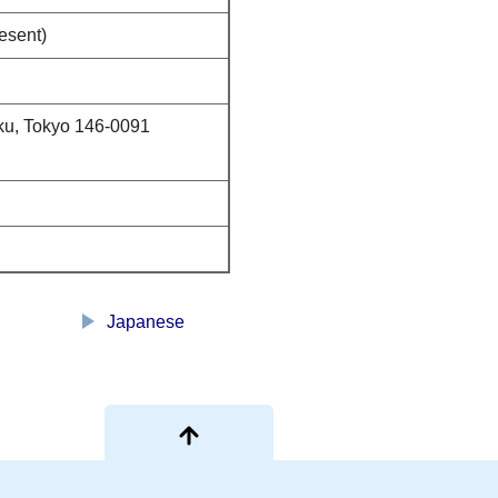
esent)
ku, Tokyo 146-0091
play_arrow
Japanese