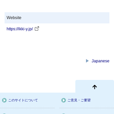
Website
https://ikki-y.jp/
play_arrow
Japanese
このサイトについて
ご意見・ご要望