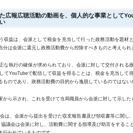
た広報広聴活動の動画を、個人的な事業としてYou
い
に伴う収益は、会派として税金を充当して行った政務活動を題材
当分は会派に還元し政務活動費から控除すべきものと考えられ
正な執行の確保が求められており、会派に対して交付される政
してYouTubeで配信して収益を得ることは、税金を充当して
るものであり、政務活動費の目的から逸脱しているのではない
から示され、これを受けて当局職員から会派に対して示した
議会は、会派から提出を受けた収支報告書及び領収書等に関し
、協議会は会派に対し、活動費に関する指導及び助言をするこ
き行われているものです。