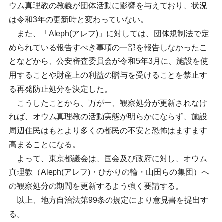
ウム真理教の教義が団体活動に影響を与えており、状況
は令和3年の更新時と変わっていない。
また、「Aleph(アレフ)」に対しては、団体規制法で定
められている報告すべき事項の一部を報告しなかったこ
となどから、公安審査委員会が令和5年3月に、施設を使
用することや財産上の利益の贈与を受けることを禁止す
る再発防止処分を決定した。
こうしたことから、万が一、観察処分が更新されなけ
れば、オウム真理教の活動実態が明らかにならず、施設
周辺住民はもとより多くの都民の不安と恐怖はますます
高まることになる。
よって、東京都議会は、国会及び政府に対し、オウム
真理教（Aleph(アレフ)・ひかりの輪・山田らの集団）へ
の観察処分の期間を更新するよう強く要請する。
以上、地方自治法第99条の規定により意見書を提出す
る。