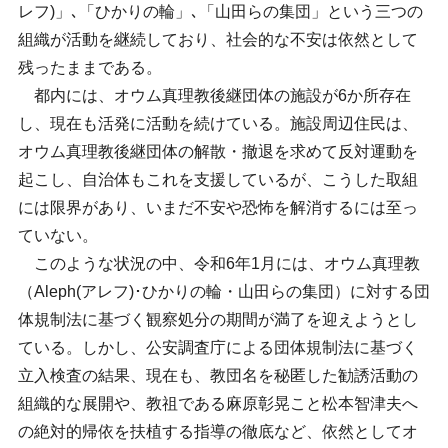
レフ)」､「ひかりの輪」､「山田らの集団」という三つの
組織が活動を継続しており、社会的な不安は依然として
残ったままである。
都内には、オウム真理教後継団体の施設が6か所存在
し、現在も活発に活動を続けている。施設周辺住民は、
オウム真理教後継団体の解散・撤退を求めて反対運動を
起こし、自治体もこれを支援しているが、こうした取組
には限界があり、いまだ不安や恐怖を解消するには至っ
ていない。
このような状況の中、令和6年1月には、オウム真理教
（Aleph(アレフ)･ひかりの輪・山田らの集団）に対する団
体規制法に基づく観察処分の期間が満了を迎えようとし
ている。しかし、公安調査庁による団体規制法に基づく
立入検査の結果、現在も、教団名を秘匿した勧誘活動の
組織的な展開や、教祖である麻原彰晃こと松本智津夫へ
の絶対的帰依を扶植する指導の徹底など、依然としてオ