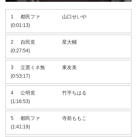
1
都民ファ
山口せいや
(0:01:13)
2
自民党
星大輔
(0:27:54)
3
立憲ミネ無
東友美
(0:53:17)
4
公明党
竹平ちはる
(1:16:53)
5
都民ファ
寺前ももこ
(1:41:19)