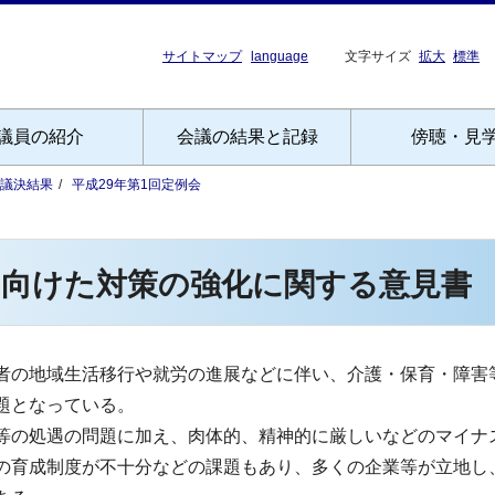
サイトマップ
language
文字サイズ
拡大
標準
議員の紹介
会議の結果と記録
傍聴・見
議決結果
平成29年第1回定例会
に向けた対策の強化に関する意見書
の地域生活移行や就労の進展などに伴い、介護・保育・障害
題となっている。
の処遇の問題に加え、肉体的、精神的に厳しいなどのマイナ
の育成制度が不十分などの課題もあり、多くの企業等が立地し