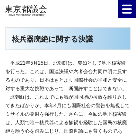
Tokyo Metropolitan Assembly
核兵器廃絶に関する決議
平成21年5月25日、北朝鮮は、突如として地下核実験
を行った。これは、国連決議や六者会合共同声明に反す
るものであり、日本はもとより国際社会の平和と安全に
対する重大な挑戦であって、断固許すことはできない。
北朝鮮は、これまでにも我が国同胞の拉致を繰り返し
てきたばかりか、本年4月にも国際社会の警告を無視して
ミサイルの発射を強行した。さらに、今回の地下核実験
は、人類で唯一核兵器による惨禍を経験した国民の核廃
絶を願う心を踏みにじり、国際世論にも背くものであ