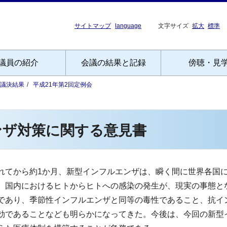
サイトマップ
language
文字サイズ
拡大
標準
議員の紹介
会議の結果と記録
傍聴・見
議決結果
平成21年第2回定例会
ンザ対策に関する意見書
てから約1か月、新型インフルエンザは、瞬く間に世界各国
、国内におけるヒトからヒトへの感染の発生が、現実の事態と
あり、季節性インフルエンザと同等の毒性であること、抗イ
効であることなども明らかになってきた。今後は、今回の新型イ