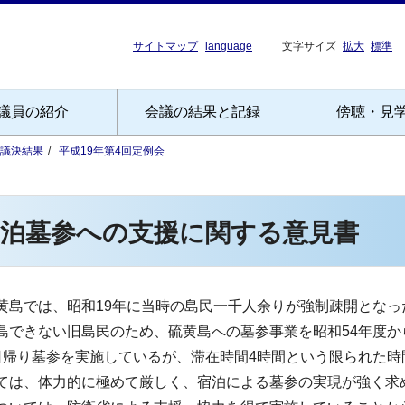
サイトマップ
language
文字サイズ
拡大
標準
議員の紹介
会議の結果と記録
傍聴・見
議決結果
平成19年第4回定例会
宿泊墓参への支援に関する意見書
島では、昭和19年に当時の島民一千人余りが強制疎開となっ
できない旧島民のため、硫黄島への墓参事業を昭和54年度か
帰り墓参を実施しているが、滞在時間4時間という限られた時
ては、体力的に極めて厳しく、宿泊による墓参の実現が強く求