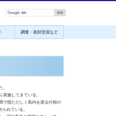
学
調査・友好交流など
た。
ら実施してきている。
間で慌ただしく島内を巡る行程の
められている。