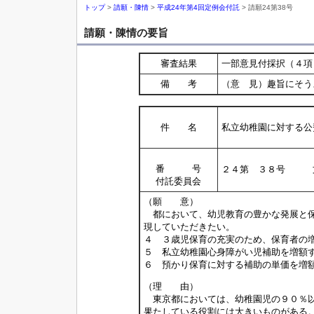
トップ
>
請願・陳情
>
平成24年第4回定例会付託
> 請願24第38号
請願・陳情の要旨
審査結果
一部意見付採択（４項
備 考
（意 見）趣旨にそう
件 名
私立幼稚園に対する公
番 号
２４第 ３８号 
付託委員会
（願 意）
都において、幼児教育の豊かな発展と保
現していただきたい。
４ ３歳児保育の充実のため、保育者の
５ 私立幼稚園心身障がい児補助を増額
６ 預かり保育に対する補助の単価を増
（理 由）
東京都においては、幼稚園児の９０％以
果たしている役割には大きいものがある