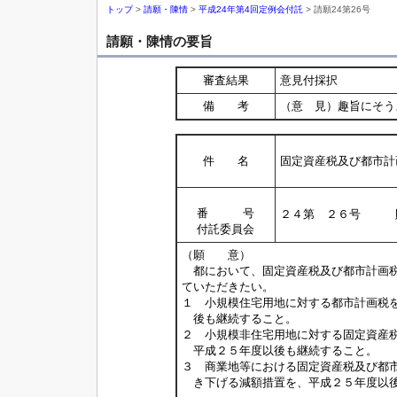
トップ
>
請願・陳情
>
平成24年第4回定例会付託
> 請願24第26号
請願・陳情の要旨
審査結果
意見付採択
備 考
（意 見）趣旨にそう
件 名
固定資産税及び都市計
番 号
２４第 ２６号 
付託委員会
（願 意）
都において、固定資産税及び都市計画税
ていただきたい。
１ 小規模住宅用地に対する都市計画税
後も継続すること。
２ 小規模非住宅用地に対する固定資産
平成２５年度以後も継続すること。
３ 商業地等における固定資産税及び都
き下げる減額措置を、平成２５年度以後