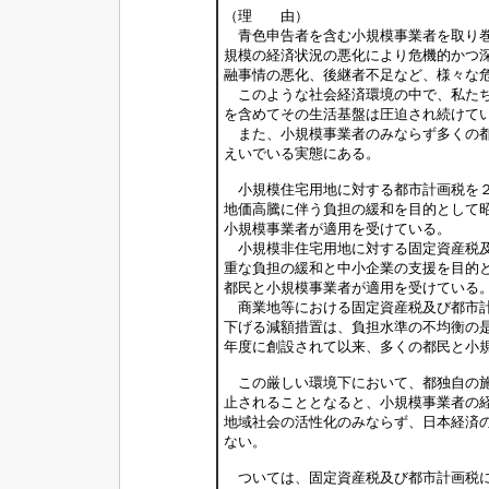
（理 由）
青色申告者を含む小規模事業者を取り巻
規模の経済状況の悪化により危機的かつ
融事情の悪化、後継者不足など、様々な
このような社会経済環境の中で、私たち
を含めてその生活基盤は圧迫され続けて
また、小規模事業者のみならず多くの都
えいでいる実態にある。
小規模住宅用地に対する都市計画税を２
地価高騰に伴う負担の緩和を目的として
小規模事業者が適用を受けている。
小規模非住宅用地に対する固定資産税及
重な負担の緩和と中小企業の支援を目的
都民と小規模事業者が適用を受けている
商業地等における固定資産税及び都市計
下げる減額措置は、負担水準の不均衡の
年度に創設されて以来、多くの都民と小
この厳しい環境下において、都独自の施
止されることとなると、小規模事業者の
地域社会の活性化のみならず、日本経済
ない。
ついては、固定資産税及び都市計画税に