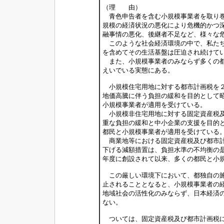
（理 由）
青色申告者を含む小規模事業者を取り巻
規模の経済状況の悪化により危機的かつ
融事情の悪化、後継者不足など、様々な
このような社会経済環境の中で、私たち
を含めてその生活基盤は圧迫され続けて
また、小規模事業者のみならず多くの都
えいでいる実態にある。
小規模住宅用地に対する都市計画税を２
地価高騰に伴う負担の緩和を目的として
小規模事業者が適用を受けている。
小規模非住宅用地に対する固定資産税及
重な負担の緩和と中小企業の支援を目的
都民と小規模事業者が適用を受けている
商業地等における固定資産税及び都市計
下げる減額措置は、負担水準の不均衡の
年度に創設されて以来、多くの都民と小
この厳しい環境下において、都独自の施
止されることとなると、小規模事業者の
地域社会の活性化のみならず、日本経済
ない。
ついては、固定資産税及び都市計画税に