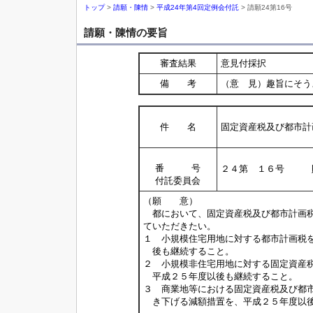
トップ
>
請願・陳情
>
平成24年第4回定例会付託
> 請願24第16号
請願・陳情の要旨
審査結果
意見付採択
備 考
（意 見）趣旨にそう
件 名
固定資産税及び都市計
番 号
２４第 １６号 
付託委員会
（願 意）
都において、固定資産税及び都市計画税
ていただきたい。
１ 小規模住宅用地に対する都市計画税
後も継続すること。
２ 小規模非住宅用地に対する固定資産
平成２５年度以後も継続すること。
３ 商業地等における固定資産税及び都
き下げる減額措置を、平成２５年度以後