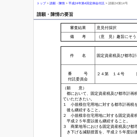
トップ
>
請願・陳情
>
平成24年第4回定例会付託
> 請願24第14号
請願・陳情の要旨
審査結果
意見付採択
備 考
（意 見）趣旨にそう
件 名
固定資産税及び都市計
番 号
２４第 １４号 
付託委員会
（願 意）
都において、固定資産税及び都市計画税
ていただきたい。
１ 小規模住宅用地に対する都市計画税
後も継続すること。
２ 小規模非住宅用地に対する固定資産
平成２５年度以後も継続すること。
３ 商業地等における固定資産税及び都
き下げる減額措置を、平成２５年度以後