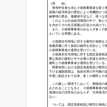
（理 由）
青色申告者を含む小規模事業者を取り巻
規模の経済状況の悪化により危機的かつ
融事情の悪化、後継者不足など、様々な
このような社会経済環境の中で、私たち
を含めてその生活基盤は圧迫され続けて
また、小規模事業者のみならず多くの都
えいでいる実態にある。
小規模住宅用地に対する都市計画税を２
地価高騰に伴う負担の緩和を目的として
小規模事業者が適用を受けている。
小規模非住宅用地に対する固定資産税及
重な負担の緩和と中小企業の支援を目的
都民と小規模事業者が適用を受けている
商業地等における固定資産税及び都市計
下げる減額措置は、負担水準の不均衡の
年度に創設されて以来、多くの都民と小
この厳しい環境下において、都独自の施
止されることとなると、小規模事業者の
地域社会の活性化のみならず、日本経済
ない。
ついては、固定資産税及び都市計画税に