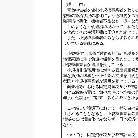
（理 由）
青色申告者を含む小規模事業者を取り巻
規模の経済状況の悪化により危機的かつ
融事情の悪化、後継者不足など、様々な
このような社会経済環境の中で、私たち
を含めてその生活基盤は圧迫され続けて
また、小規模事業者のみならず多くの都
えいでいる実態にある。
小規模住宅用地に対する都市計画税を２
地価高騰に伴う負担の緩和を目的として
小規模事業者が適用を受けている。
小規模非住宅用地に対する固定資産税及
重な負担の緩和と中小企業の支援を目的
都民と小規模事業者が適用を受けている
商業地等における固定資産税及び都市計
下げる減額措置は、負担水準の不均衡の
年度に創設されて以来、多くの都民と小
この厳しい環境下において、都独自の施
止されることとなると、小規模事業者の
地域社会の活性化のみならず、日本経済
ない。
ついては、固定資産税及び都市計画税に