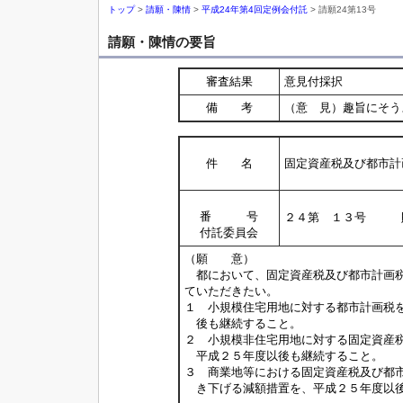
トップ
>
請願・陳情
>
平成24年第4回定例会付託
> 請願24第13号
請願・陳情の要旨
審査結果
意見付採択
備 考
（意 見）趣旨にそう
件 名
固定資産税及び都市計
番 号
２４第 １３号 
付託委員会
（願 意）
都において、固定資産税及び都市計画税
ていただきたい。
１ 小規模住宅用地に対する都市計画税
後も継続すること。
２ 小規模非住宅用地に対する固定資産
平成２５年度以後も継続すること。
３ 商業地等における固定資産税及び都
き下げる減額措置を、平成２５年度以後