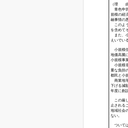
（理 
青色申告
規模の経
融事情の
このよう
を含めて
また、小
えいでい
小規模住
地価高騰
小規模事
小規模非
重な負担
都民と小
商業地等
下げる減
年度に創
この厳し
止される
地域社会
ない。
ついては