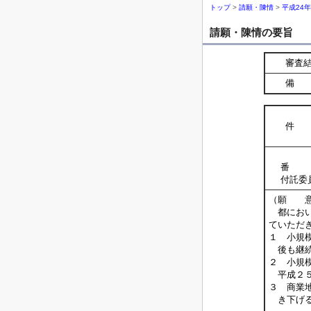
トップ
>
請願・陳情
>
平成24
請願・陳情の要旨
審査
備 
件 
番 
付託委
（願 
都におい
ていただ
１ 小規
後も継続
２ 小規
平成２５
３ 商業
き下げる