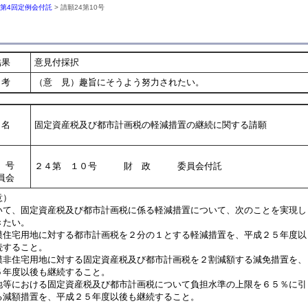
年第4回定例会付託
> 請願24第10号
結果
意見付採択
考
（意 見）趣旨にそうよう努力されたい。
名
固定資産税及び都市計画税の軽減措置の継続に関する請願
号
２４第 １０号 財 政 委員会付託
員会
意）
て、固定資産税及び都市計画税に係る軽減措置について、次のことを実現し
きたい。
模住宅用地に対する都市計画税を２分の１とする軽減措置を、平成２５年度以
すること。
模非住宅用地に対する固定資産税及び都市計画税を２割減額する減免措置を、
年度以後も継続すること。
地等における固定資産税及び都市計画税について負担水準の上限を６５％に引
減額措置を、平成２５年度以後も継続すること。