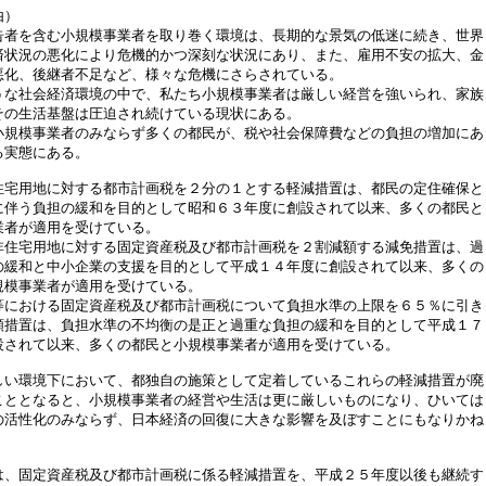
由）
者を含む小規模事業者を取り巻く環境は、長期的な景気の低迷に続き、世界
済状況の悪化により危機的かつ深刻な状況にあり、また、雇用不安の拡大、金
悪化、後継者不足など、様々な危機にさらされている。
な社会経済環境の中で、私たち小規模事業者は厳しい経営を強いられ、家族
その生活基盤は圧迫され続けている現状にある。
規模事業者のみならず多くの都民が、税や社会保障費などの負担の増加にあ
る実態にある。
宅用地に対する都市計画税を２分の１とする軽減措置は、都民の定住確保と
に伴う負担の緩和を目的として昭和６３年度に創設されて以来、多くの都民と
業者が適用を受けている。
住宅用地に対する固定資産税及び都市計画税を２割減額する減免措置は、過
の緩和と中小企業の支援を目的として平成１４年度に創設されて以来、多くの
規模事業者が適用を受けている。
における固定資産税及び都市計画税について負担水準の上限を６５％に引き
額措置は、負担水準の不均衡の是正と過重な負担の緩和を目的として平成１７
設されて以来、多くの都民と小規模事業者が適用を受けている。
い環境下において、都独自の施策として定着しているこれらの軽減措置が廃
こととなると、小規模事業者の経営や生活は更に厳しいものになり、ひいては
の活性化のみならず、日本経済の回復に大きな影響を及ぼすことにもなりかね
、固定資産税及び都市計画税に係る軽減措置を、平成２５年度以後も継続す