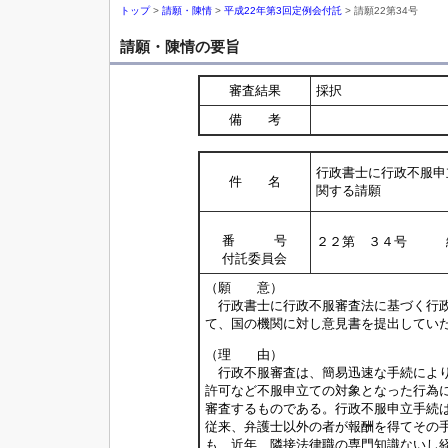
トップ
>
請願・陳情
>
平成22年第3回定例会付託
> 請願22第34号
請願・陳情の要旨
審査結果
採択
備 考
行政書士に行政不服申
件 名
関する請願
番 号
２２第 ３４号 
付託委員会
（願 意）
行政書士に行政不服審査法に基づく行政
て、国の機関に対し意見書を提出してい
（理 由）
行政不服審査は、簡易迅速な手続により
許可など不服申立ての対象となった行為
審査するものである。行政不服申立手続
従来、弁護士以外の者が報酬を得てその
も、近年、隣接法律職の専門知識ないし