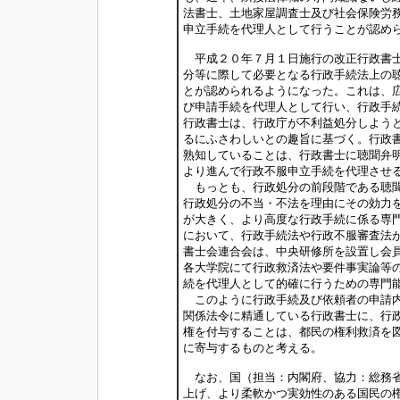
法書士、土地家屋調査士及び社会保険労
申立手続を代理人として行うことが認め
平成２０年７月１日施行の改正行政書士
分等に際して必要となる行政手続法上の
とが認められるようになった。これは、
び申請手続を代理人として行い、行政手
行政書士は、行政庁が不利益処分しよう
るにふさわしいとの趣旨に基づく。行政
熟知していることは、行政書士に聴聞弁
より進んで行政不服申立手続を代理させ
もっとも、行政処分の前段階である聴聞
行政処分の不当・不法を理由にその効力
が大きく、より高度な行政手続に係る専
において、行政手続法や行政不服審査法
書士会連合会は、中央研修所を設置し会
各大学院にて行政救済法や要件事実論等
続を代理人として的確に行うための専門
このように行政手続及び依頼者の申請内
関係法令に精通している行政書士に、行
権を付与することは、都民の権利救済を
に寄与するものと考える。
なお、国（担当：内閣府、協力：総務省
上げ、より柔軟かつ実効性のある国民の