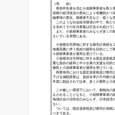
（理 由）
青色申告者を含む小規模事業者を取り巻
規模の経済状況の悪化により危機的かつ
融事情の悪化、後継者不足など、様々な
このような社会経済環境の中で、私たち
を含めてその生活基盤は圧迫され続けて
また、小規模事業者のみならず多くの都
えいでいる実態にある。
小規模住宅用地に対する都市計画税を２
地価高騰に伴う負担の緩和を目的として
小規模事業者が適用を受けている。
小規模非住宅用地に対する固定資産税及
重な負担の緩和と中小企業の支援を目的
都民と小規模事業者が適用を受けている
商業地等における固定資産税及び都市計
下げる減額措置は、負担水準の不均衡の
年度に創設されて以来、多くの都民と小
この厳しい環境下において、都独自の施
止されることとなると、小規模事業者の
地域社会の活性化のみならず、日本経済
ない。
ついては、固定資産税及び都市計画税に
べきである。