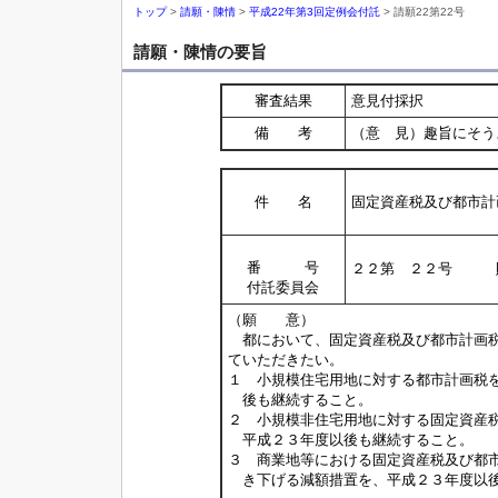
トップ
>
請願・陳情
>
平成22年第3回定例会付託
> 請願22第22号
請願・陳情の要旨
審査結果
意見付採択
備 考
（意 見）趣旨にそう
件 名
固定資産税及び都市計
番 号
２２第 ２２号 
付託委員会
（願 意）
都において、固定資産税及び都市計画税
ていただきたい。
１ 小規模住宅用地に対する都市計画税
後も継続すること。
２ 小規模非住宅用地に対する固定資産
平成２３年度以後も継続すること。
３ 商業地等における固定資産税及び都
き下げる減額措置を、平成２３年度以後