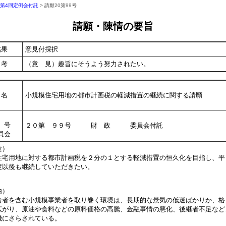
年第4回定例会付託
> 請願20第99号
請願・陳情の要旨
結果
意見付採択
考
（意 見）趣旨にそうよう努力されたい。
名
小規模住宅用地の都市計画税の軽減措置の継続に関する請願
号
２０第 ９９号 財 政 委員会付託
員会
意）
宅用地に対する都市計画税を２分の１とする軽減措置の恒久化を目指し、平
度以後も継続していただきたい。
由）
者を含む小規模事業者を取り巻く環境は、長期的な景気の低迷ばかりか、格
広がり、原油や食料などの原料価格の高騰、金融事情の悪化、後継者不足など
機にさらされている。