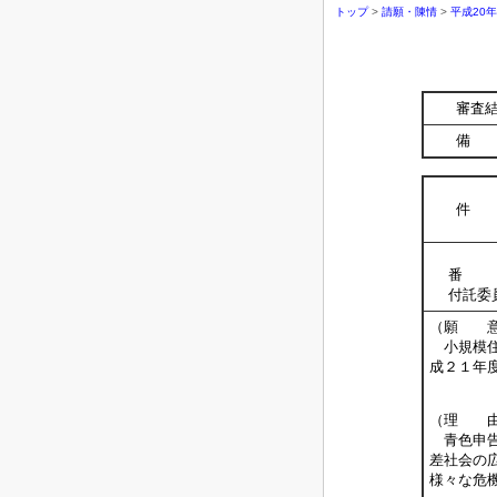
トップ
>
請願・陳情
>
平成20
審査
備 
件 
番 
付託委
（願 
小規模住
成２１年
（理 
青色申告
差社会の
様々な危