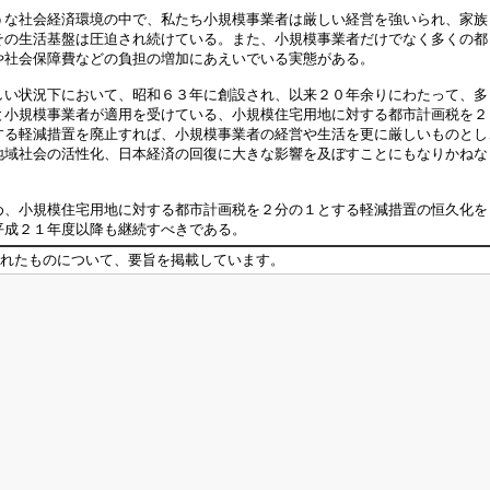
な社会経済環境の中で、私たち小規模事業者は厳しい経営を強いられ、家族
その生活基盤は圧迫され続けている。また、小規模事業者だけでなく多くの都
や社会保障費などの負担の増加にあえいでいる実態がある。
い状況下において、昭和６３年に創設され、以来２０年余りにわたって、多
と小規模事業者が適用を受けている、小規模住宅用地に対する都市計画税を２
する軽減措置を廃止すれば、小規模事業者の経営や生活を更に厳しいものとし
地域社会の活性化、日本経済の回復に大きな影響を及ぼすことにもなりかねな
、小規模住宅用地に対する都市計画税を２分の１とする軽減措置の恒久化を
平成２１年度以降も継続すべきである。
れたものについて、要旨を掲載しています。