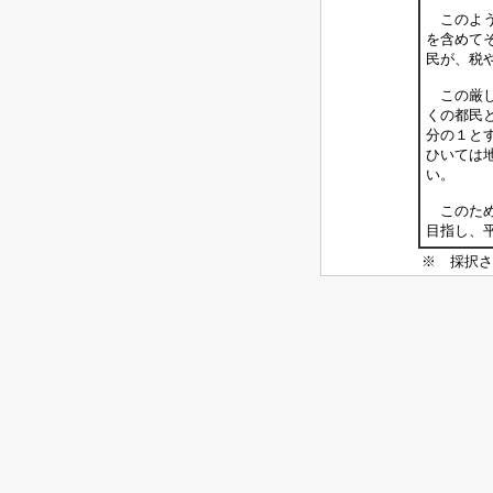
このよう
を含めて
民が、税
この厳し
くの都民
分の１と
ひいては
い。
このため
目指し、
※ 採択さ