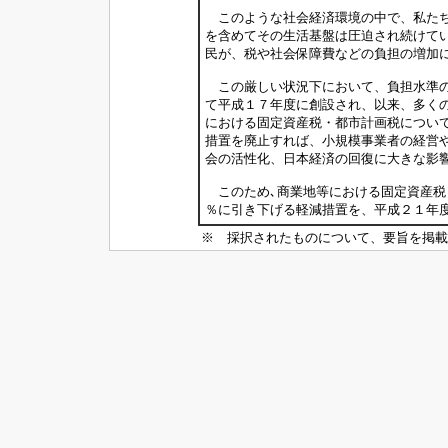
このような社会経済環境の中で、私たち
を含めてその生活基盤は圧迫され続けて
民が、税や社会保障費などの負担の増加
この厳しい状況下において、負担水準の
て平成１７年度に創設され、以来、多く
における固定資産税・都市計画税につい
措置を廃止すれば、小規模事業者の経営
会の活性化、日本経済の回復に大きな影
このため､商業地等における固定資産税
％に引き下げる軽減措置を、平成２１年
※ 採択されたものについて、要旨を掲載