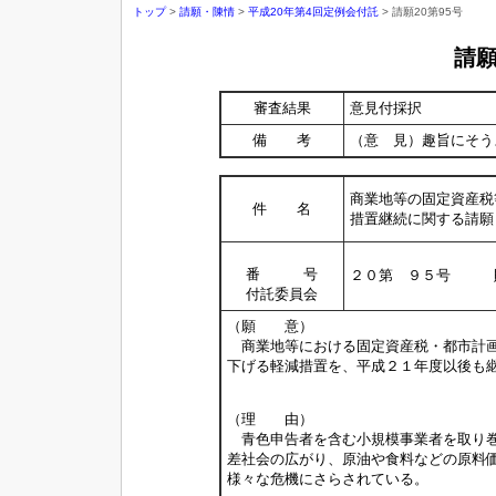
トップ
>
請願・陳情
>
平成20年第4回定例会付託
> 請願20第95号
請
審査結果
意見付採択
備 考
（意 見）趣旨にそう
商業地等の固定資産税
件 名
措置継続に関する請願
番 号
２０第 ９５号 
付託委員会
（願 意）
商業地等における固定資産税・都市計画
下げる軽減措置を、平成２１年度以後も
（理 由）
青色申告者を含む小規模事業者を取り巻
差社会の広がり、原油や食料などの原料
様々な危機にさらされている。