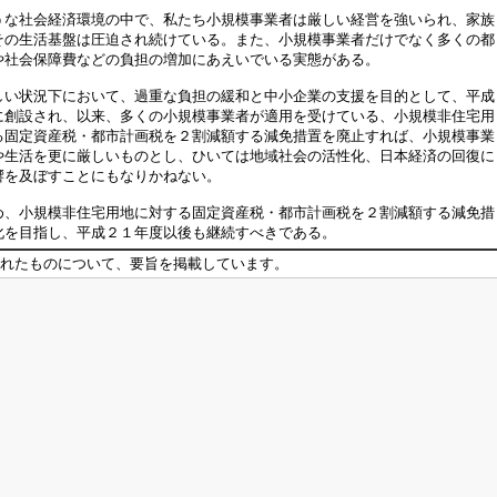
な社会経済環境の中で、私たち小規模事業者は厳しい経営を強いられ、家族
その生活基盤は圧迫され続けている。また、小規模事業者だけでなく多くの都
や社会保障費などの負担の増加にあえいでいる実態がある。
い状況下において、過重な負担の緩和と中小企業の支援を目的として、平成
に創設され、以来、多くの小規模事業者が適用を受けている、小規模非住宅用
る固定資産税・都市計画税を２割減額する減免措置を廃止すれば、小規模事業
や生活を更に厳しいものとし、ひいては地域社会の活性化、日本経済の回復に
響を及ぼすことにもなりかねない。
、小規模非住宅用地に対する固定資産税・都市計画税を２割減額する減免措
化を目指し、平成２１年度以後も継続すべきである。
れたものについて、要旨を掲載しています。