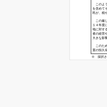
このよう
を含めて
民が、税
この厳し
１４年度
地に対す
者の経営
大きな影
このため
置の恒久
※ 採択さ