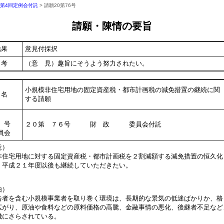
年第4回定例会付託
> 請願20第76号
請願・陳情の要旨
結果
意見付採択
考
（意 見）趣旨にそうよう努力されたい。
小規模非住宅用地の固定資産税・都市計画税の減免措置の継続に関
名
する請願
号
２０第 ７６号 財 政 委員会付託
員会
意）
住宅用地に対する固定資産税・都市計画税を２割減額する減免措置の恒久化
、平成２１年度以後も継続していただきたい。
由）
者を含む小規模事業者を取り巻く環境は、長期的な景気の低迷ばかりか、格
広がり、原油や食料などの原料価格の高騰、金融事情の悪化、後継者不足など
機にさらされている。