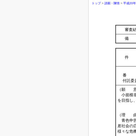
トップ
>
請願・陳情
>
平成20
審査
備 
件 
番 
付託委
（願 
小規模非
を目指し
（理 
青色申告
差社会の
様々な危