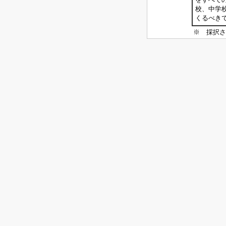
校、中学
くるべき
※ 採択さ