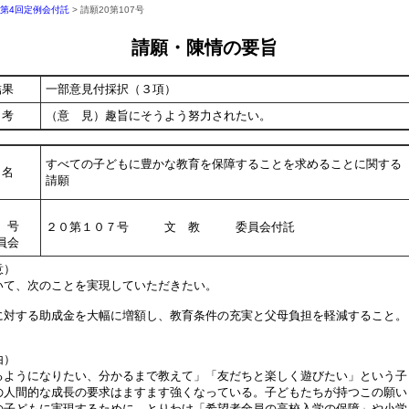
年第4回定例会付託
> 請願20第107号
請願・陳情の要旨
結果
一部意見付採択（３項）
考
（意 見）趣旨にそうよう努力されたい。
すべての子どもに豊かな教育を保障することを求めることに関する
名
請願
号
２０第１０７号 文 教 委員会付託
員会
意）
て、次のことを実現していただきたい。
に対する助成金を大幅に増額し、教育条件の充実と父母負担を軽減すること。
由）
ようになりたい、分かるまで教えて」「友だちと楽しく遊びたい」という子
の人間的な成長の要求はますます強くなっている。子どもたちが持つこの願い
の子どもに実現するために、とりわけ「希望者全員の高校入学の保障」や小学