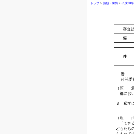
トップ
>
請願・陳情
>
平成20
審査
備 
件 
番 
付託委
（願 
都におい
３ 私学
（理 
「できる
どもたち
をすべて