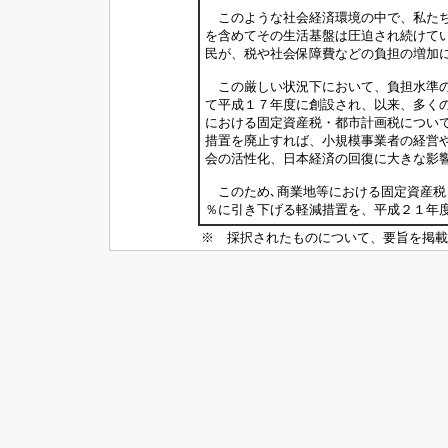
このような社会経済環境の中で、私たち
を含めてその生活基盤は圧迫され続けて
民が、税や社会保障費などの負担の増加
この厳しい状況下において、負担水準の
て平成１７年度に創設され、以来、多く
における固定資産税・都市計画税につい
措置を廃止すれば、小規模事業者の経営
会の活性化、日本経済の回復に大きな影
このため､商業地等における固定資産税
％に引き下げる軽減措置を、平成２１年
※ 採択されたものについて、要旨を掲載