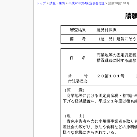
トップ
>
請願・陳情
>
平成20年第4回定例会付託
> 請願20第101号
請
審査結果
意見付採択
備 考
（意 見）趣旨にそう
商業地等の固定資産税
件 名
措置継続に関する請願
番 号
２０第１０１号 
付託委員会
（願 意）
商業地等における固定資産税・都市計画
下げる軽減措置を、平成２１年度以後も
（理 由）
青色申告者を含む小規模事業者を取り巻
差社会の広がり、原油や食料などの原料
様々な危機にさらされている。