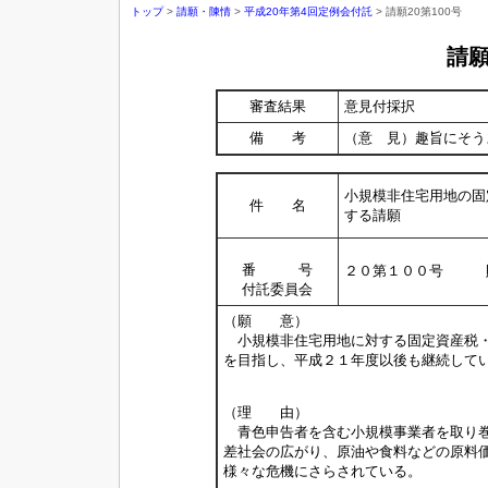
トップ
>
請願・陳情
>
平成20年第4回定例会付託
> 請願20第100号
請
審査結果
意見付採択
備 考
（意 見）趣旨にそう
小規模非住宅用地の固
件 名
する請願
番 号
２０第１００号 
付託委員会
（願 意）
小規模非住宅用地に対する固定資産税・
を目指し、平成２１年度以後も継続して
（理 由）
青色申告者を含む小規模事業者を取り巻
差社会の広がり、原油や食料などの原料
様々な危機にさらされている。