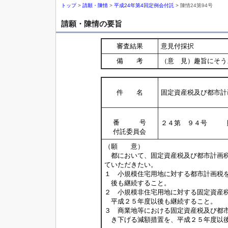
トップ
>
請願・陳情
>
平成24年第4回定例会付託
> 陳情24第94号
請願・陳情の要旨
審査結果
意見付採択
備 考
（意 見）趣旨にそう
件 名
固定資産税及び都市計
番 号
２４第 ９４号 
付託委員会
（願 意）
都において、固定資産税及び都市計画税
ていただきたい。
１ 小規模住宅用地に対する都市計画税
後も継続すること。
２ 小規模非住宅用地に対する固定資産
平成２５年度以後も継続すること。
３ 商業地等における固定資産税及び都
き下げる減額措置を、平成２５年度以後