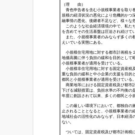
（理 由）
青色申告者を含む小規模事業者を取り巻
規模の経済状況の悪化により危機的かつ
融事情の悪化、後継者不足など、様々な
このような社会経済環境の中で、私たち
を含めてその生活基盤は圧迫され続けて
また、小規模事業者のみならず多くの都
えいでいる実態にある。
小規模住宅用地に対する都市計画税を２
地価高騰に伴う負担の緩和を目的として
小規模事業者が適用を受けている。
小規模非住宅用地に対する固定資産税及
重な負担の緩和と中小企業の支援を目的
都民と小規模事業者が適用を受けている
商業地等における固定資産税及び都市計
下げる減額措置は、負担水準の不均衡の
年度に創設されて以来、多くの都民と小
この厳しい環境下において、都独自の施
止されることとなると、小規模事業者の
地域社会の活性化のみならず、日本経済
ない。
ついては、固定資産税及び都市計画税に