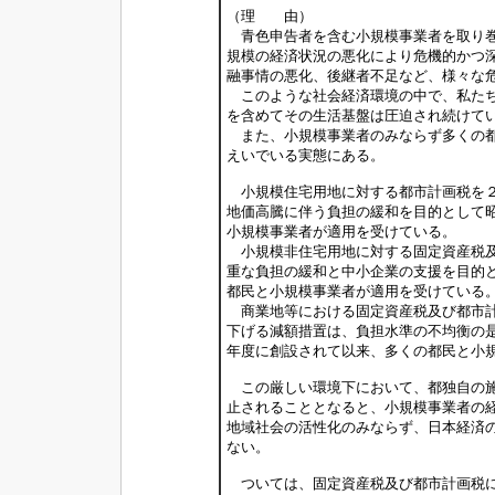
（理 由）
青色申告者を含む小規模事業者を取り巻
規模の経済状況の悪化により危機的かつ
融事情の悪化、後継者不足など、様々な
このような社会経済環境の中で、私たち
を含めてその生活基盤は圧迫され続けて
また、小規模事業者のみならず多くの都
えいでいる実態にある。
小規模住宅用地に対する都市計画税を２
地価高騰に伴う負担の緩和を目的として
小規模事業者が適用を受けている。
小規模非住宅用地に対する固定資産税及
重な負担の緩和と中小企業の支援を目的
都民と小規模事業者が適用を受けている
商業地等における固定資産税及び都市計
下げる減額措置は、負担水準の不均衡の
年度に創設されて以来、多くの都民と小
この厳しい環境下において、都独自の施
止されることとなると、小規模事業者の
地域社会の活性化のみならず、日本経済
ない。
ついては、固定資産税及び都市計画税に