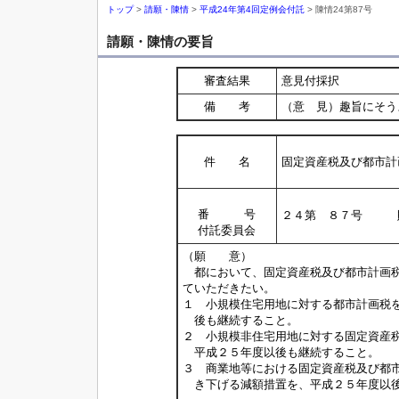
トップ
>
請願・陳情
>
平成24年第4回定例会付託
> 陳情24第87号
請願・陳情の要旨
審査結果
意見付採択
備 考
（意 見）趣旨にそう
件 名
固定資産税及び都市計
番 号
２４第 ８７号 
付託委員会
（願 意）
都において、固定資産税及び都市計画税
ていただきたい。
１ 小規模住宅用地に対する都市計画税
後も継続すること。
２ 小規模非住宅用地に対する固定資産
平成２５年度以後も継続すること。
３ 商業地等における固定資産税及び都
き下げる減額措置を、平成２５年度以後