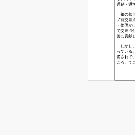
通勤・通
都の都市
ノ宮交差
・整備が
て交差点
善に貢献
しかし、
っている
備されて
ころ、で