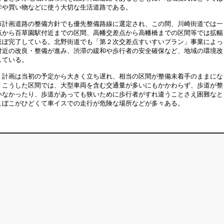
学や買い物などに使う大切な生活道路である。
計画道路の整備方針でも優先整備路線に選定され、この間、川崎街道では一
点から百草園駅付近までの区間、高幡交差点から高幡橋までの区間等では拡幅
ほぼ完了している。北野街道でも「第２次交差点すいすいプラン」事業によっ
付近の改良・整備が進み、渋滞の緩和や歩行者の安全確保など、地域の環境改
している。
計画は当初の予定から大きく立ち遅れ、相当の区間が整備未着手のままにな
。こうした区間では、大型車両を含む交通量が多いにもかかわらず、歩道が整
いなかったり、歩道があっても狭いために歩行者がすれ違うことさえ困難なと
こぼこがひどくて車イスでの走行が危険な場所などが多々ある。