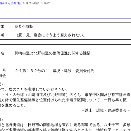
年第4回定例会付託
> 陳情24第132号の1
結果
意見付採択
考
（意 見）趣旨にそうよう努力されたい。
名
川崎街道と北野街道の整備促進に関する陳情
号
２４第１３２号の１ 環境・建設 委員会付託
員会
意）
て、次のことを実現していただきたい。
３・４・３号線（川崎街道及び北野街道）のうち、事業中区間及び都市計画道
方針で優先整備路線と位置付けられた未着手区間について、一日も早く拡
を進めること。
以上 環境・建設委員会－
由）
と北野街道は、日野市の南部地域を東西に走る都道である。八王子市、多摩
市など多摩地域の都市間を結ぶ幹線道路であるとともに、地域住民にとっては