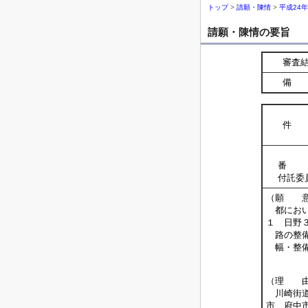
トップ
>
請願・陳情
>
平成24
請願・陳情の要旨
審査
備 
件 
番 
付託委
（願 
都におい
１ 日野
路の整備
幅・整備
－
（理 
川崎街道
市、府中