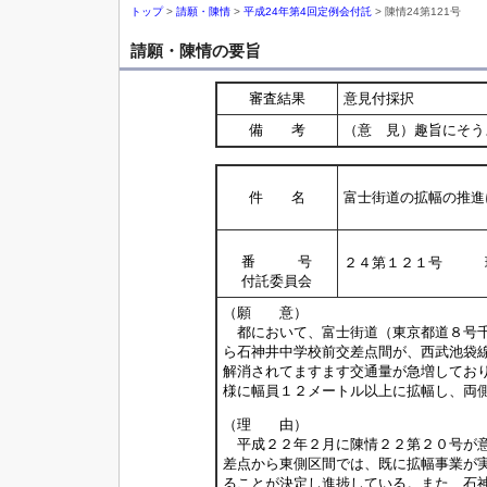
トップ
>
請願・陳情
>
平成24年第4回定例会付託
> 陳情24第121号
請願・陳情の要旨
審査結果
意見付採択
備 考
（意 見）趣旨にそう
件 名
富士街道の拡幅の推進
番 号
２４第１２１号 環
付託委員会
（願 意）
都において、富士街道（東京都道８号千
ら石神井中学校前交差点間が、西武池袋
解消されてますます交通量が急増してお
様に幅員１２メートル以上に拡幅し、両
（理 由）
平成２２年２月に陳情２２第２０号が意
差点から東側区間では、既に拡幅事業が
ることが決定し進捗している。また、石