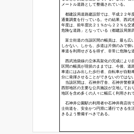
メートル道路として整備されている。
都建設局道路建設部では、平成２２年度
通量調査を行っている。その結果、西武
年度は、前年度比２１％から２２％も交
危険な道路」となっている（都建設局第
富士街道の当該区間の幅員は、最も広い所で
しかない。しかも、歩道は片側のみで狭
車道を利用せざるを得ず、非常に危険な
西武池袋線の立体高架化の完成により自
区間の幅員が現状のままでは、今後、道
車道にはみ出した歩行者、自転車が自動
分に発揮させることができないのではな
当該区間は、石神井庁舎、石神井警察署
西部地区の主要な公共施設が立地してお
地区を含め多くの人々に幅広く利用され
石神井公園駅の利用者や石神井商店街で
士街道を、安全かつ円滑に通行できる生
きるよう整備すべきである。