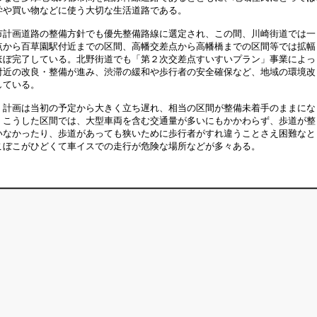
学や買い物などに使う大切な生活道路である。
計画道路の整備方針でも優先整備路線に選定され、この間、川崎街道では一
点から百草園駅付近までの区間、高幡交差点から高幡橋までの区間等では拡幅
ほぼ完了している。北野街道でも「第２次交差点すいすいプラン」事業によっ
付近の改良・整備が進み、渋滞の緩和や歩行者の安全確保など、地域の環境改
している。
計画は当初の予定から大きく立ち遅れ、相当の区間が整備未着手のままにな
。こうした区間では、大型車両を含む交通量が多いにもかかわらず、歩道が整
いなかったり、歩道があっても狭いために歩行者がすれ違うことさえ困難なと
こぼこがひどくて車イスでの走行が危険な場所などが多々ある。