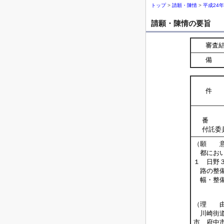
トップ
>
請願・陳情
>
平成24
請願・陳情の要旨
審査
備 
件 
番 
付託委
（願 
都におい
１ 日野
路の整備
幅・整備
－
（理 
川崎街道
市、府中