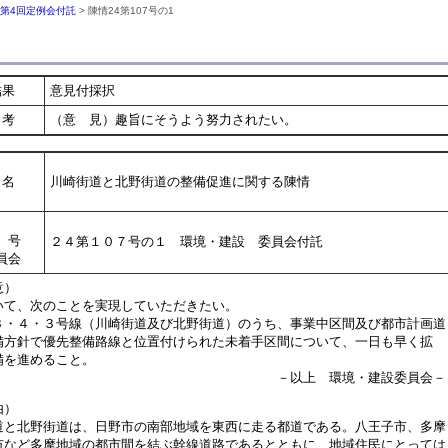
年第4回定例会付託
> 陳情24第107号の1
結果
意見付採択
考
（意 見）趣旨にそうよう努力されたい。
名
川崎街道と北野街道の整備促進に関する陳情
号
２４第１０７号の１ 環境・建設 委員会付託
員会
意）
て、次のことを実現していただきたい。
３・４・３号線（川崎街道及び北野街道）のうち、事業中区間及び都市計画道
方針で優先整備路線と位置付けられた未着手区間について、一日も早く拡
を進めること。
以上 環境・建設委員会－
由）
と北野街道は、日野市の南部地域を東西に走る都道である。八王子市、多摩
市など多摩地域の都市間を結ぶ幹線道路であるとともに、地域住民にとっては