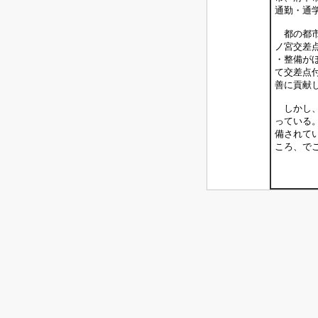
通勤・通
都の都市
ノ宮交差
・整備が
て交差点
善に貢献
しかし、
っている
備されて
ころ、で