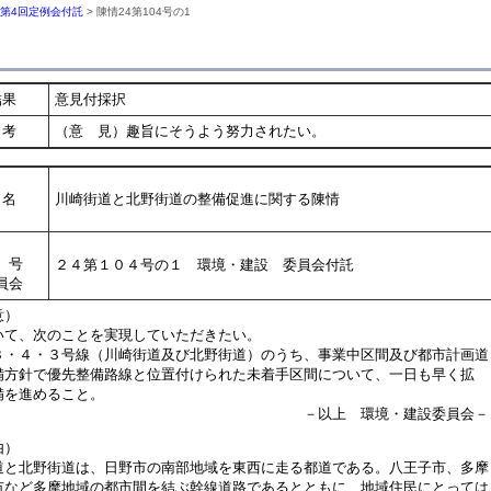
年第4回定例会付託
> 陳情24第104号の1
結果
意見付採択
考
（意 見）趣旨にそうよう努力されたい。
名
川崎街道と北野街道の整備促進に関する陳情
号
２４第１０４号の１ 環境・建設 委員会付託
員会
意）
て、次のことを実現していただきたい。
３・４・３号線（川崎街道及び北野街道）のうち、事業中区間及び都市計画道
方針で優先整備路線と位置付けられた未着手区間について、一日も早く拡
を進めること。
以上 環境・建設委員会－
由）
と北野街道は、日野市の南部地域を東西に走る都道である。八王子市、多摩
市など多摩地域の都市間を結ぶ幹線道路であるとともに、地域住民にとっては