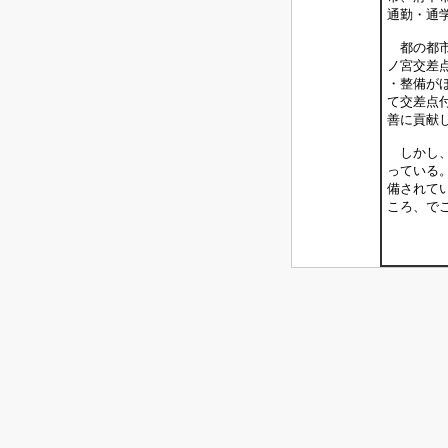
通勤・通
都の都市
ノ宮交差
・整備が
て交差点
善に貢献
しかし、
っている
備されて
ころ、で