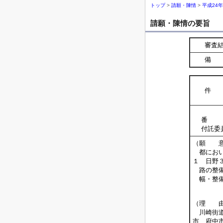
トップ
>
請願・陳情
>
平成24
請願・陳情の要旨
審査
備 
件 
番 
付託委
（願 
都におい
１ 日野
路の整備
幅・整備
－
（理 
川崎街道
市、府中