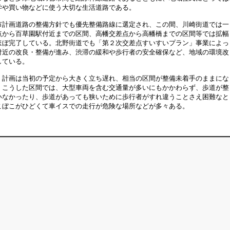
学や買い物などに使う大切な生活道路である。
計画道路の整備方針でも優先整備路線に選定され、この間、川崎街道では一
点から百草園駅付近までの区間、高幡交差点から高幡橋までの区間等では拡幅
ほぼ完了している。北野街道でも「第２次交差点すいすいプラン」事業によっ
付近の改良・整備が進み、渋滞の緩和や歩行者の安全確保など、地域の環境改
している。
計画は当初の予定から大きく立ち遅れ、相当の区間が整備未着手のままにな
。こうした区間では、大型車両を含む交通量が多いにもかかわらず、歩道が整
いなかったり、歩道があっても狭いために歩行者がすれ違うことさえ困難なと
こぼこがひどくて車イスでの走行が危険な場所などが多々ある。