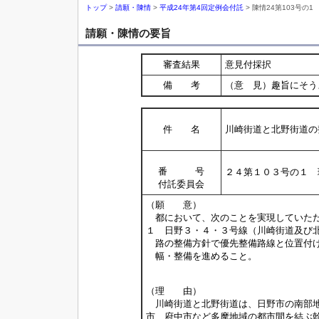
トップ
>
請願・陳情
>
平成24年第4回定例会付託
> 陳情24第103号の1
請願・陳情の要旨
審査結果
意見付採択
備 考
（意 見）趣旨にそう
件 名
川崎街道と北野街道の
番 号
２４第１０３号の１ 
付託委員会
（願 意）
都において、次のことを実現していた
１ 日野３・４・３号線（川崎街道及び
路の整備方針で優先整備路線と位置付
幅・整備を進めること。
－以上 環境
（理 由）
川崎街道と北野街道は、日野市の南部地
市、府中市など多摩地域の都市間を結ぶ