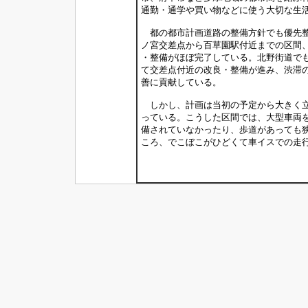
通勤・通学や買い物などに使う大切な生
都の都市計画道路の整備方針でも優先整
ノ宮交差点から百草園駅付近までの区間
・整備がほぼ完了している。北野街道で
て交差点付近の改良・整備が進み、渋滞
善に貢献している。
しかし、計画は当初の予定から大きく立
っている。こうした区間では、大型車両
備されていなかったり、歩道があっても
ころ、でこぼこがひどくて車イスでの走