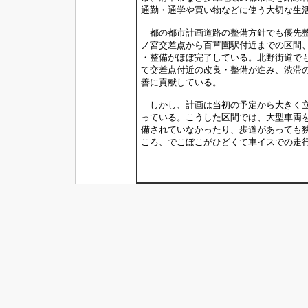
通勤・通学や買い物などに使う大切な生
都の都市計画道路の整備方針でも優先整
ノ宮交差点から百草園駅付近までの区間
・整備がほぼ完了している。北野街道で
て交差点付近の改良・整備が進み、渋滞
善に貢献している。
しかし、計画は当初の予定から大きく立
っている。こうした区間では、大型車両
備されていなかったり、歩道があっても
ころ、でこぼこがひどくて車イスでの走