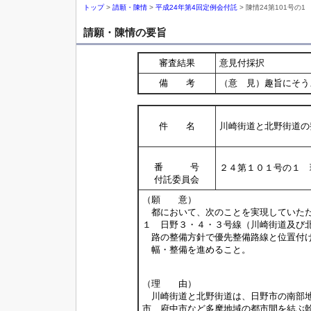
トップ
>
請願・陳情
>
平成24年第4回定例会付託
> 陳情24第101号の1
請願・陳情の要旨
審査結果
意見付採択
備 考
（意 見）趣旨にそう
件 名
川崎街道と北野街道の
番 号
２４第１０１号の１ 
付託委員会
（願 意）
都において、次のことを実現していた
１ 日野３・４・３号線（川崎街道及び
路の整備方針で優先整備路線と位置付
幅・整備を進めること。
－以上 環境
（理 由）
川崎街道と北野街道は、日野市の南部地
市、府中市など多摩地域の都市間を結ぶ