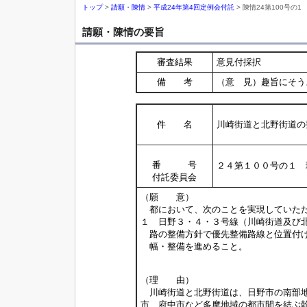
トップ
>
請願・陳情
>
平成24年第4回定例会付託
> 陳情24第100号の1
請願・陳情の要旨
審査結果
意見付採択
備 考
（意 見）趣旨にそう
件 名
川崎街道と北野街道の
番 号
２４第１００号の１ 
付託委員会
（願 意）
都において、次のことを実現していた
１ 日野３・４・３号線（川崎街道及び
路の整備方針で優先整備路線と位置付
幅・整備を進めること。
－以上 環境
（理 由）
川崎街道と北野街道は、日野市の南部地
市、府中市など多摩地域の都市間を結ぶ