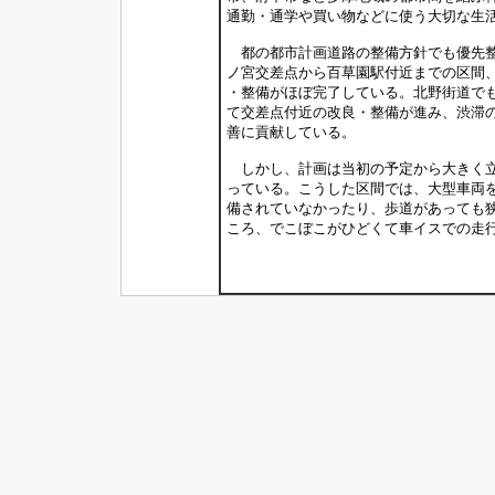
通勤・通学や買い物などに使う大切な生
都の都市計画道路の整備方針でも優先整
ノ宮交差点から百草園駅付近までの区間
・整備がほぼ完了している。北野街道で
て交差点付近の改良・整備が進み、渋滞
善に貢献している。
しかし、計画は当初の予定から大きく立
っている。こうした区間では、大型車両
備されていなかったり、歩道があっても
ころ、でこぼこがひどくて車イスでの走