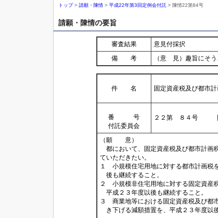
トップ
>
請願・陳情
>
平成22年第3回定例会付託
> 陳情22第84号
請願・陳情の要旨
審査結果
意見付採択
備 考
（意 見）趣旨にそう
件 名
固定資産税及び都市計
番 号
２２第 ８４号 
付託委員会
（願 意）
都において、固定資産税及び都市計画税
ていただきたい。
１ 小規模住宅用地に対する都市計画税
後も継続すること。
２ 小規模非住宅用地に対する固定資産
平成２３年度以後も継続すること。
３ 商業地等における固定資産税及び都
き下げる減額措置を、平成２３年度以後