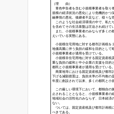
（理 由）
青色申告者を含む小規模事業者を取り巻
規模の経済状況の悪化により危機的かつ
融事情の悪化、後継者不足など、様々な
このような社会経済環境の中で、私たち
を含めてその生活基盤は圧迫され続けて
また、小規模事業者のみならず多くの都
えいでいる実態にある。
小規模住宅用地に対する都市計画税を２
地価高騰に伴う負担の緩和を目的として
小規模事業者が適用を受けている。
小規模非住宅用地に対する固定資産税及
重な負担の緩和と中小企業の支援を目的
都民と小規模事業者が適用を受けている
商業地等における固定資産税及び都市計
下げる減額措置は、負担水準の不均衡の
年度に創設されて以来、多くの都民と小
この厳しい環境下において、都独自の施
止されることとなると、小規模事業者の
地域社会の活性化のみならず、日本経済
ない。
ついては、固定資産税及び都市計画税に
べきである。