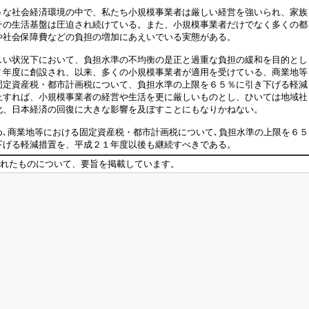
な社会経済環境の中で、私たち小規模事業者は厳しい経営を強いられ、家族
その生活基盤は圧迫され続けている。また、小規模事業者だけでなく多くの都
や社会保障費などの負担の増加にあえいでいる実態がある。
い状況下において、負担水準の不均衡の是正と過重な負担の緩和を目的とし
７年度に創設され、以来、多くの小規模事業者が適用を受けている、商業地等
固定資産税・都市計画税について、負担水準の上限を６５％に引き下げる軽減
止すれば、小規模事業者の経営や生活を更に厳しいものとし、ひいては地域社
化、日本経済の回復に大きな影響を及ぼすことにもなりかねない。
､商業地等における固定資産税・都市計画税について､負担水準の上限を６５
下げる軽減措置を、平成２１年度以後も継続すべきである。
れたものについて、要旨を掲載しています。