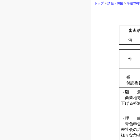
トップ
>
請願・陳情
>
平成20
審査
備 
件 
番 
付託委
（願 
商業地等
下げる軽
（理 
青色申告
差社会の
様々な危