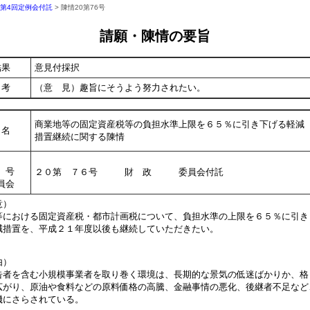
年第4回定例会付託
> 陳情20第76号
請願・陳情の要旨
結果
意見付採択
考
（意 見）趣旨にそうよう努力されたい。
商業地等の固定資産税等の負担水準上限を６５％に引き下げる軽減
名
措置継続に関する陳情
号
２０第 ７６号 財 政 委員会付託
員会
意）
における固定資産税・都市計画税について、負担水準の上限を６５％に引き
減措置を、平成２１年度以後も継続していただきたい。
由）
者を含む小規模事業者を取り巻く環境は、長期的な景気の低迷ばかりか、格
広がり、原油や食料などの原料価格の高騰、金融事情の悪化、後継者不足など
機にさらされている。