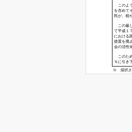
このよう
を含めて
民が、税
この厳し
て平成１
における
措置を廃
会の活性
このため
％に引き
※ 採択さ