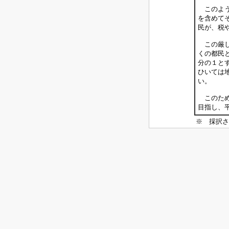
このよう
を含めて
民が、税
この厳し
くの都民
分の１と
ひいては
い。
このため
目指し、
※ 採択さ