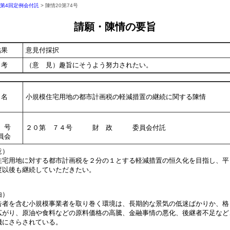
年第4回定例会付託
> 陳情20第74号
請願・陳情の要旨
結果
意見付採択
考
（意 見）趣旨にそうよう努力されたい。
名
小規模住宅用地の都市計画税の軽減措置の継続に関する陳情
号
２０第 ７４号 財 政 委員会付託
員会
意）
宅用地に対する都市計画税を２分の１とする軽減措置の恒久化を目指し、平
度以後も継続していただきたい。
由）
者を含む小規模事業者を取り巻く環境は、長期的な景気の低迷ばかりか、格
広がり、原油や食料などの原料価格の高騰、金融事情の悪化、後継者不足など
機にさらされている。