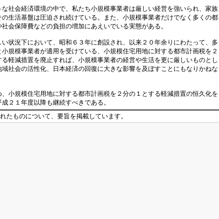
な社会経済環境の中で、私たち小規模事業者は厳しい経営を強いられ、家族
その生活基盤は圧迫され続けている。また、小規模事業者だけでなく多くの都
や社会保障費などの負担の増加にあえいでいる実態がある。
い状況下において、昭和６３年に創設され、以来２０年余りにわたって、多
と小規模事業者が適用を受けている、小規模住宅用地に対する都市計画税を２
する軽減措置を廃止すれば、小規模事業者の経営や生活を更に厳しいものとし
地域社会の活性化、日本経済の回復に大きな影響を及ぼすことにもなりかねな
、小規模住宅用地に対する都市計画税を２分の１とする軽減措置の恒久化を
平成２１年度以降も継続すべきである。
れたものについて、要旨を掲載しています。