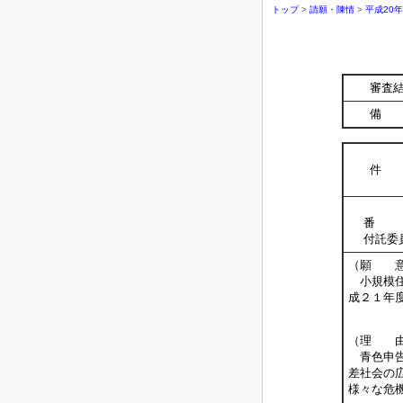
トップ
>
請願・陳情
>
平成20
審査
備 
件 
番 
付託委
（願 
小規模住
成２１年
（理 
青色申告
差社会の
様々な危