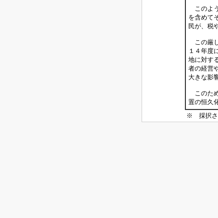
このよう
を含めて
民が、税
この厳し
１４年度
地に対す
者の経営
大きな影
このため
置の恒久
※ 採択さ