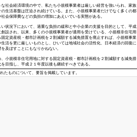
な社会経済環境の中で、私たち小規模事業者は厳しい経営を強いられ、家族
その生活基盤は圧迫され続けている。また、小規模事業者だけでなく多くの都
や社会保障費などの負担の増加にあえいでいる実態がある。
い状況下において、過重な負担の緩和と中小企業の支援を目的として、平成
に創設され、以来、多くの小規模事業者が適用を受けている、小規模非住宅用
る固定資産税・都市計画税を２割減額する減免措置を廃止すれば、小規模事業
や生活を更に厳しいものとし、ひいては地域社会の活性化、日本経済の回復に
響を及ぼすことにもなりかねない。
、小規模非住宅用地に対する固定資産税・都市計画税を２割減額する減免措
化を目指し、平成２１年度以後も継続すべきである。
れたものについて、要旨を掲載しています。