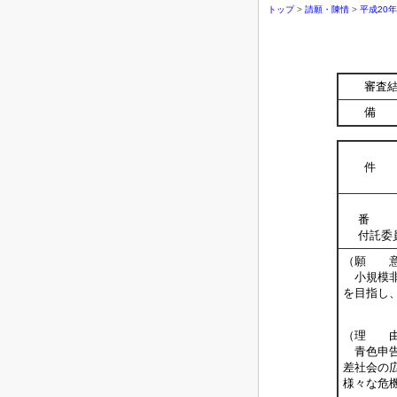
トップ
>
請願・陳情
>
平成20
審査
備 
件 
番 
付託委
（願 
小規模非
を目指し
（理 
青色申告
差社会の
様々な危