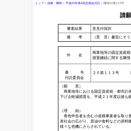
トップ
>
請願・陳情
>
平成20年第4回定例会付託
> 陳情20第113号
請
審査結果
意見付採択
備 考
（意 見）趣旨にそう
商業地等の固定資産税
件 名
措置継続に関する陳情
番 号
２０第１１３号 
付託委員会
（願 意）
商業地等における固定資産税・都市計画
下げる軽減措置を、平成２１年度以後も
（理 由）
青色申告者を含む小規模事業者を取り巻
差社会の広がり、原油や食料などの原料
様々な危機にさらされている。