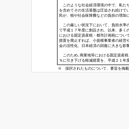
このような社会経済環境の中で、私たち
を含めてその生活基盤は圧迫され続けて
民が、税や社会保障費などの負担の増加
この厳しい状況下において、負担水準の
て平成１７年度に創設され、以来、多く
における固定資産税・都市計画税につい
措置を廃止すれば、小規模事業者の経営
会の活性化、日本経済の回復に大きな影
このため､商業地等における固定資産税
％に引き下げる軽減措置を、平成２１年
※ 採択されたものについて、要旨を掲載