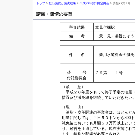
トップ
>
提出議案と議決結果
>
平成29年第1回定例会
> 請願29第1号
請願・陳情の要旨
審査結果
意見付採択
備 考
（意 見）趣旨にそう
件 名
工業用水道料金の減免
番 号
２９第 １号 公
付託委員会
（願 意）
平成２８年度をもって終了予定の油脂・
措置及び減免率を継続していただきたい
（理 由）
油脂・皮革関連の事業者は、ほとんどが
用量に関しては、１日５０トンから300
減免後においても月額５０万円以上とい
り、経営を圧迫している。現在実施され
まえ、特別な配慮が必要とされる。