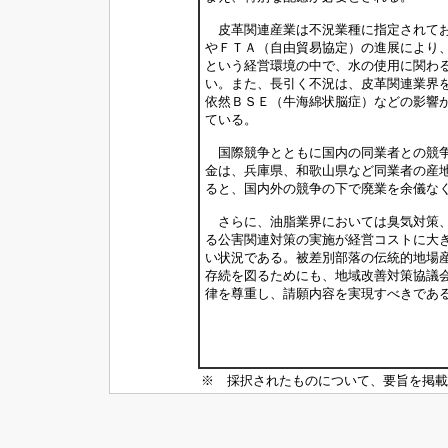
皮革関連産業は不況業種に指定されてお
やＦＴＡ（自由貿易協定）の進展により
という経営環境の中で、水の使用に関わ
い。また、長引く不況は、皮革関連業界
依然ＢＳＥ（牛海綿状脳症）などの影響
ている。
国際競争とともに国内の同業者との競争
金は、兵庫県、和歌山県など同業者の産
ると、国内外の競争の下で廃業を余儀な
さらに、油脂業界においては臭気対策、
る公害関連対策の実施が経営コストに大
い状況である。被差別部落の伝統的地場
存続を図るためにも、地域改善対策協議
律を尊重し、請願内容を実現すべきであ
※ 採択されたものについて、要旨を掲載