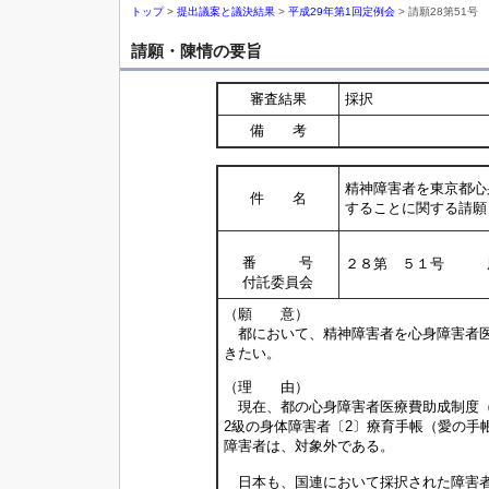
トップ
>
提出議案と議決結果
>
平成29年第1回定例会
> 請願28第51号
請願・陳情の要旨
審査結果
採択
備 考
精神障害者を東京都心
件 名
することに関する請願
番 号
２８第 ５１号 
付託委員会
（願 意）
都において、精神障害者を心身障害者医
きたい。
（理 由）
現在、都の心身障害者医療費助成制度（
2級の身体障害者〔2〕療育手帳（愛の手
障害者は、対象外である。
日本も、国連において採択された障害者