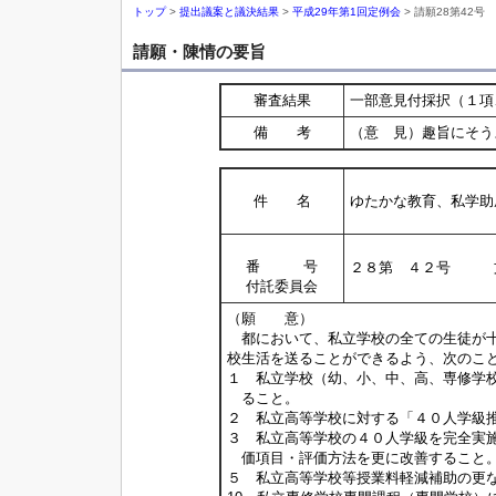
トップ
>
提出議案と議決結果
>
平成29年第1回定例会
> 請願28第42号
請願・陳情の要旨
審査結果
一部意見付採択（１項
備 考
（意 見）趣旨にそう
件 名
ゆたかな教育、私学助
番 号
２８第 ４２号 
付託委員会
（願 意）
都において、私立学校の全ての生徒が十
校生活を送ることができるよう、次のこ
１ 私立学校（幼、小、中、高、専修学
ること。
２ 私立高等学校に対する「４０人学級
３ 私立高等学校の４０人学級を完全実
価項目・評価方法を更に改善すること
５ 私立高等学校等授業料軽減補助の更