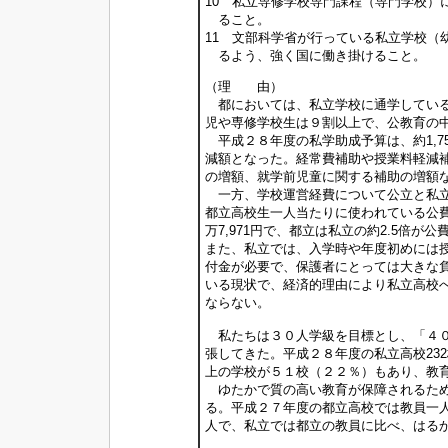
10 私立専修学校専門課程（専門学校）
ること。
11 文部科学省が行っている私立学校（
るよう、強く国に働き掛けること。
（理 由）
都においては、私立学校に通学している
児や専修学校生は９割以上で、公教育の
平成２８年度の私学助成予算は、約1,751
減額となった。経常費補助や授業料軽減
の増額、就学前児童に関する補助の増額
一方、学校運営経費について公立と私立
都立高校生一人当たりに使われている公費
万7,971円で、都立は私立の約2.5倍
また、私立では、入学時や年度初めには
付金が必要で、保護者にとっては大きな
いる現状で、経済的理由により私立高校
ならない。
私たちは３０人学級を目標とし、「４０
張してきた。平成２８年度の私立高校23
上の学校が５１校（２２％）もあり、教
ゆたかで質の高い教育が保障されるため
る。平成２７年度の都立高校では教員一人当
人で、私立では都立の教員に比べ、はる