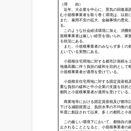
（理 由）
近年、大企業を中心に、景気の回復基調
む小規模事業者を取り巻く環境は、以前
また、雇用不安の拡大、金融事情の悪化
る。
このような社会経済環境に加え、消費税
規模事業者は厳しい経営を強いられ、家
る状況にある。
また、小規模事業者のみならず多くの都
えいでいる実態にある。
小規模住宅用地に対する都市計画税を２
地価高騰に伴う負担の緩和を目的として
小規模事業者が適用を受けている。
小規模非住宅用地に対する固定資産税及
重な負担の緩和と中小企業の支援を目的
都民と小規模事業者が適用を受けている
商業地等における固定資産税及び都市計
下げる減額措置は、負担水準の不均衡の
年度に創設されて以来、多くの都民と小
この厳しい環境下において、都独自の施
止されることとなると、小規模事業者の