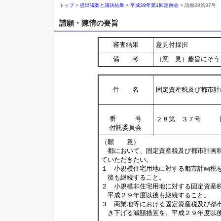
トップ
>
提出議案と議決結果
>
平成29年第1回定例会
> 請願28第37号
請願・陳情の要旨
審査結果
意見付採択
備 考
（意 見）趣旨にそう
件 名
固定資産税及び都市計
番 号
２８第 ３７号 
付託委員会
（願 意）
都において、固定資産税及び都市計画税
ていただきたい。
１ 小規模住宅用地に対する都市計画税
後も継続すること。
２ 小規模非住宅用地に対する固定資産
平成２９年度以後も継続すること。
３ 商業地等における固定資産税及び都
き下げる減額措置を、平成２９年度以後